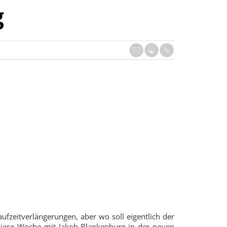
g
fzeitverlängerungen, aber wo soll eigentlich der
diese Woche mit Jakob Blankenburg in der neuen