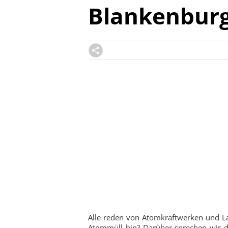
Blankenbur
Alle reden von Atomkraftwerken und Lau
Atommüll hin? Darüber sprechen wir 