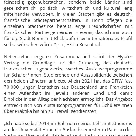
feindselig gegenüberstehen, sondern beide Länder sind
gesellschaftlich, politisch, wirtschaftlich und kulturell eng
miteinander verwoben. In vielen Städten gibt es deutsch-
französische Städtepartnerschaften. In Bonn pflegen die
einzelnen Stadtbezirke bereits enge Freundschaften mit
französischen Partnergemeinden – etwas, das ich mir auch
für die Stadt Bonn mit Blick auf unser internationales Profil
selbst wünschen würde.“, so Jessica Rosenthal.
Neben einer engeren Zusammenarbeit schuf der Elysée-
Vertrag die Grundlage für die Gründung des deutsch-
französischen Jugendwerks, welches Austauschprogramme
für Schüler*innen, Studierende und Auszubildende zwischen
den beiden Ländern anbietet. Allein 2021 hat das DFJW fast
70.000 jungen Menschen aus Deutschland und Frankreich
einen Aufenthalt im jeweils anderen Land und damit
Einblicke in den Alltag der Nachbarn ermöglicht. Das Angebot
erstreckt sich von Austauschprogrammen für Schüler*innen
über Praktika bis hin zu Freiwilligendiensten.
„Ich habe selbst 2014 im Rahmen meines Lehramtsstudiums
an der Universität Bonn ein Auslandssemester in Paris an der
Sorbonne-Universität absolviert und durfte eine spannende