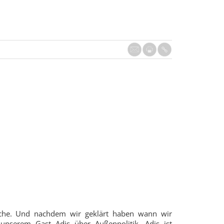
woche. Und nachdem wir geklärt haben wann wir
unserem Gast Adis über Außenpolitik. Adis ist