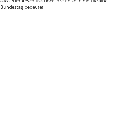
sica zum Abschluss über ihre Reise in die Ukraine
m Bundestag bedeutet.
r Übersicht