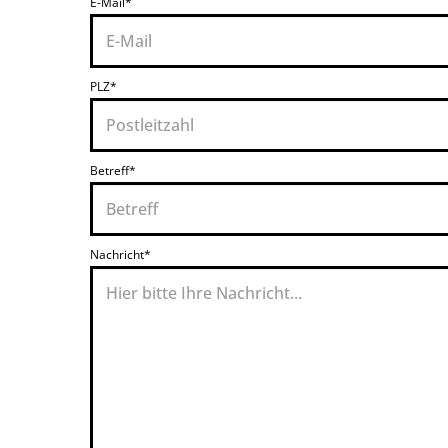
E-Mail*
PLZ*
Betreff*
Nachricht*